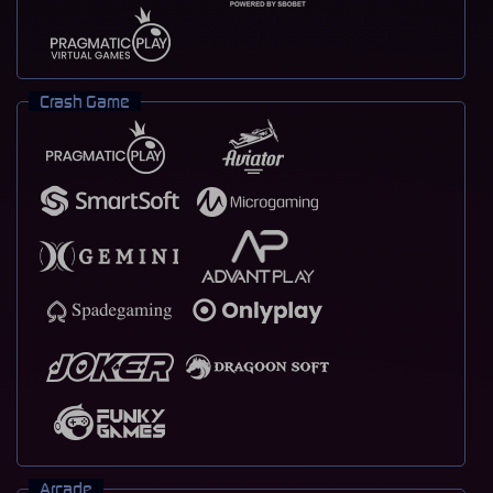
Crash Game
Arcade