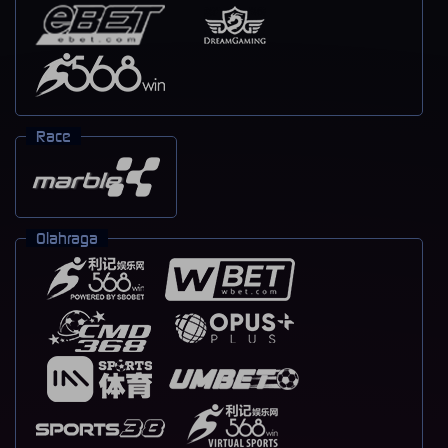
Race
Olahraga