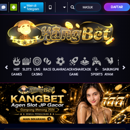
Main di
DAFTAR
MASUK
Telegram
HOT
SLOTS
LIVE
RACE
OLAHRAGA
CRASH
ARCADE
E-
SABUNG
PROMOSI
GAMES
CASINO
GAME
SPORTS
AYAM