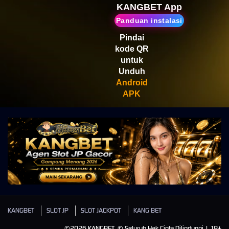
Scatter
KANGBET App
Panduan instalasi
Pindai
kode QR
untuk
Unduh
Android
APK
KANGBET
SLOT JP
SLOT JACKPOT
KANG BET
©2026 KANGBET. © Seluruh Hak Cipta Dilindungi | 18+