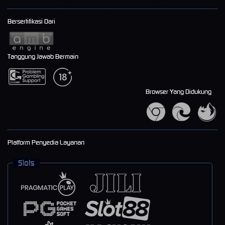
Bersertifikasi Dari
Tanggung Jawab Bermain
Browser Yang Didukung
Platform Penyedia Layanan
Slots