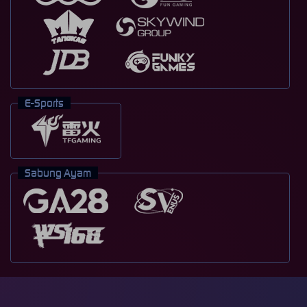
E-Sports
Sabung Ayam