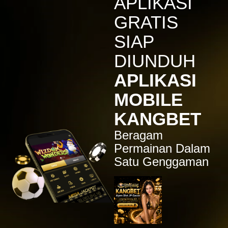
APLIKASI
Sugar Rush
GRATIS
zeusba****u
IDR
5,076,000.00
SIAP
Gates of Olympus 1000
DIUNDUH
kmsu****i
IDR
3,712,000.00
APLIKASI
Aztec Gems Deluxe™
MOBILE
hend****2
IDR
3,178,000.00
KANGBET
Gates of Gatot Kaca 1000
Beragam
zeusba****u
IDR
3,026,000.00
Permainan Dalam
Gates of Olympus 1000
Satu Genggaman
zeusba****u
IDR
2,779,500.00
Gates of Olympus 1000
di****1
IDR
2,664,000.00
Mahjong Wins 3 – Black