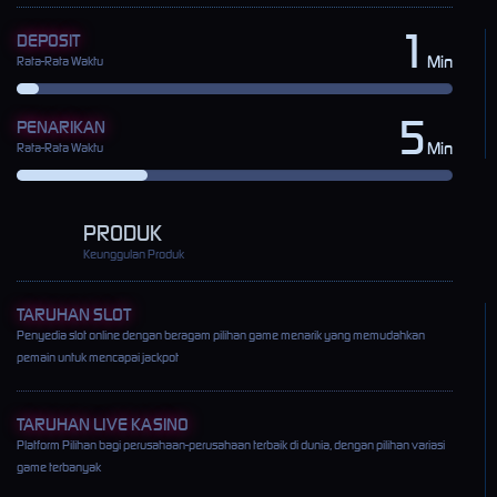
1
DEPOSIT
Min
Rata-Rata Waktu
5
PENARIKAN
Min
Rata-Rata Waktu
PRODUK
Keunggulan Produk
TARUHAN SLOT
Penyedia slot online dengan beragam pilihan game menarik yang memudahkan
pemain untuk mencapai jackpot
TARUHAN LIVE KASINO
Platform Pilihan bagi perusahaan-perusahaan terbaik di dunia, dengan pilihan variasi
game terbanyak