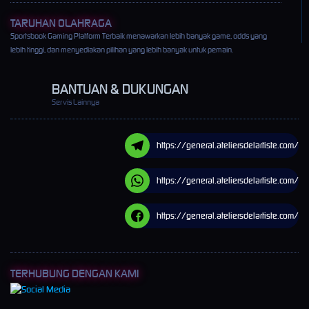
TARUHAN OLAHRAGA
Sportsbook Gaming Platform Terbaik menawarkan lebih banyak game, odds yang
lebih tinggi, dan menyediakan pilihan yang lebih banyak untuk pemain.
BANTUAN & DUKUNGAN
Servis Lainnya
https://general.ateliersdelartiste.com/
https://general.ateliersdelartiste.com/
https://general.ateliersdelartiste.com/
TERHUBUNG DENGAN KAMI