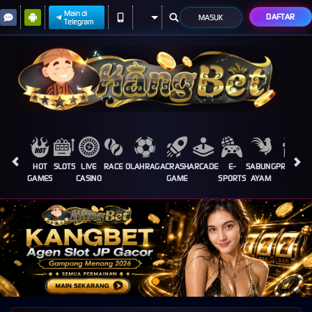
Main di
DAFTAR
MASUK
Telegram
HOT
SLOTS
LIVE
RACE
OLAHRAGA
CRASH
ARCADE
E-
SABUNG
PROMOSI
GAMES
CASINO
GAME
SPORTS
AYAM