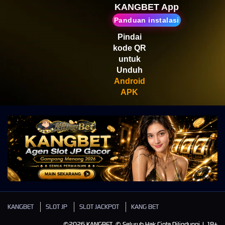
Scatter
KANGBET App
Panduan instalasi
Pindai
kode QR
untuk
Unduh
Android
APK
KANGBET
SLOT JP
SLOT JACKPOT
KANG BET
©2026 KANGBET. © Seluruh Hak Cipta Dilindungi | 18+