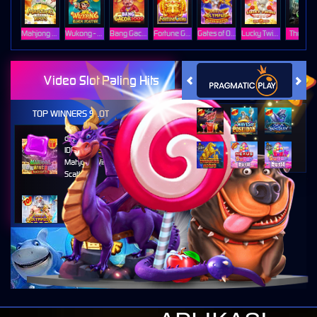
Mahjong Ways
Wukong - Black Scatter
Bang Gacor 1000
Fortune Gems
Gates of Olympus Super Scatter
Lucky Twins Nexus
The Cryp
Video Slot Paling Hits
TOP WINNERS SLOT
di****1
IDR
10,653,800.00
Mahjong Wins 3 – Black
Scatter
fu****3
IDR
10,636,880.00
Gates of Olympus 1000
kari****6
IDR
9,602,000.00
Gates of Olympus™
kari****6
IDR
7,914,000.00