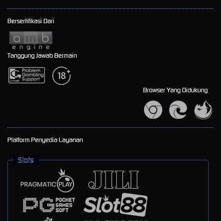
Bersertifikasi Dari
Tanggung Jawab Bermain
Browser Yang Didukung
Platform Penyedia Layanan
Slots