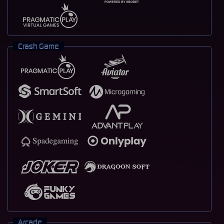
Crash Game
Arcade