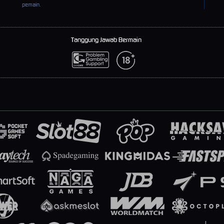
pemain.
Tanggung Jawab Bermain