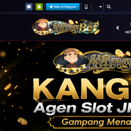
Main di Telegram
HO