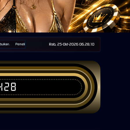
Rab, 25-Okt-2026 06.28.10
liharaan Terjadwal: Fairbet pada 14-Jan-2025 dari 12.00.00 sampai 01-Jan-2026 00.00.00. Sela
,428