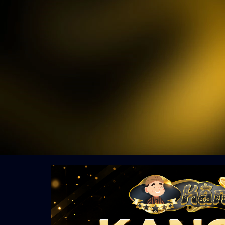
kmsu****i
IDR
3,712,000.00
Aztec Gems Deluxe™
hend****2
IDR
3,178,000.00
Gates of Gatot Kaca 1000
zeusba****u
IDR
3,026,000.00
Gates of Olympus 1000
zeusba****u
IDR
2,779,500.00
Gates of Olympus 1000
di****1
IDR
2,664,000.00
Mahjong Wins 3 – Black
Scatter