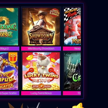
 Ways 2
Wild Bounty Showdown
Nexus Koi Gate
s Super Scatter
Lucky Twins Nexus
The Crypt