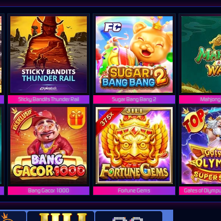
Sticky Bandits Thunder Rail
Sugar Bang Bang 2
Mahjong
Bang Gacor 1000
Fortune Gems
Gates of Olympu