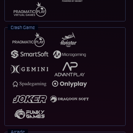
Crash Game
Arcade