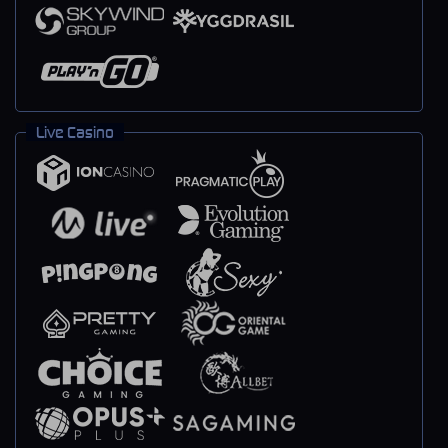
Live Casino