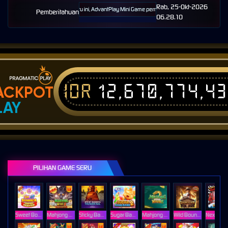
Rab, 25-Okt-2026
26 23.57.58. Selama waktu ini, AdvantPlay Mini Game permainan tidak akan tersedia. Kami me
Pemberitahuan
06.28.10
IDR
12,670,774,4
ACKPOT
LAY
PILIHAN GAME SERU
Sweet Bonanza Super Scatter
Mahjong Wins 3 – Black Scatter
Sticky Bandits Thunder Rail
Sugar Bang Bang 2
Mahjong Ways 2
Wild Bounty Showdown