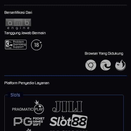
Bersertifikasi Dari
Tanggung Jawab Bermain
Browser Yang Didukung
Platform Penyedia Layanan
Slots