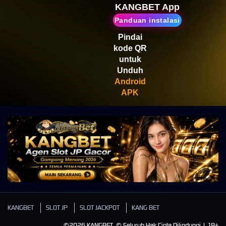
Scatter
KANGBET App
Panduan instalasi
Pindai
kode QR
untuk
Unduh
Android
APK
KANGBET
SLOT JP
SLOT JACKPOT
KANG BET
©2026 KANGBET. © Seluruh Hak Cipta Dilindungi | 18+