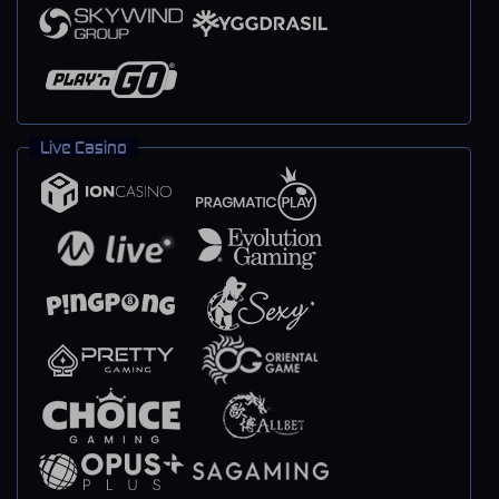
Live Casino