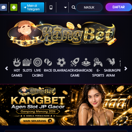
Main di
DAFTAR
MASUK
Telegram
HOT
SLOTS
LIVE
RACE
OLAHRAGA
CRASH
ARCADE
E-
SABUNG
PROMOSI
GAMES
CASINO
GAME
SPORTS
AYAM