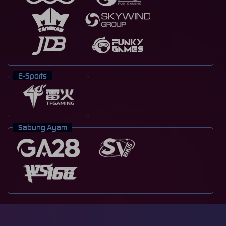
E-Sports
Sabung Ayam